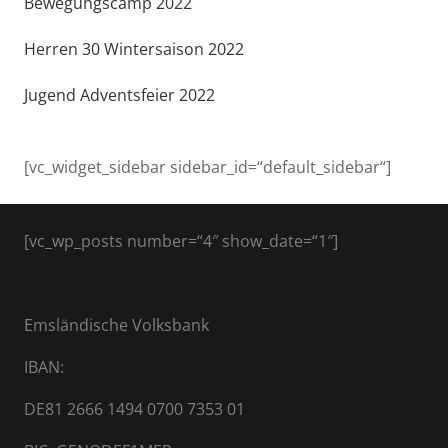
Bewegungscamp 2022
Herren 30 Wintersaison 2022
Jugend Adventsfeier 2022
[vc_widget_sidebar sidebar_id=“default_sidebar“]
[vc_wp_posts number=“4″ show_date=“1″]
Emsländische Volksbank
IBAN:
DE81 2666 1494 0700 7353 01