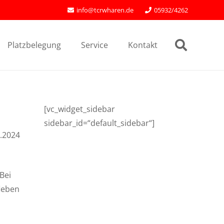
info@tcrwharen.de
05932/4262
Platzbelegung
Service
Kontakt
[vc_widget_sidebar
sidebar_id=“default_sidebar“]
.2024
Bei
fleben