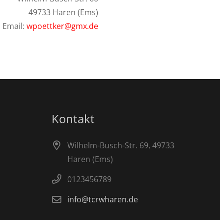
49733 Haren (Ems)
Email:
wpoettker@gmx.de
Kontakt
Wilhelm-Busch-Str. 69, 49733
Haren (Ems)
0123456789
info@tcrwharen.de