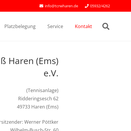
info@tcrwharen.de
05932/4262
Platzbelegung
Service
Kontakt
iß Haren (Ems)
e.V.
(Tennisanlage)
Ridderingsesch 62
49733 Haren (Ems)
rsitzender: Werner Pöttker
Wilhelm-Busch-Str. 60