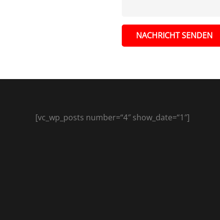
NACHRICHT SENDEN
[vc_wp_posts number=“4″ show_date=“1″]