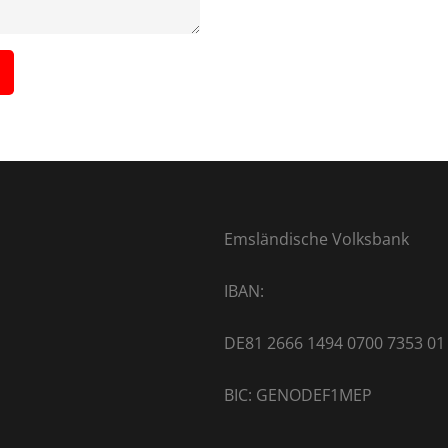
Emsländische Volksbank
IBAN:
DE81 2666 1494 0700 7353 01
BIC: GENODEF1MEP