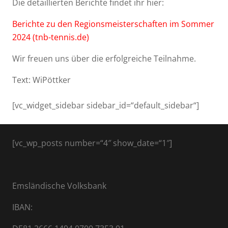
Die detaillierten Berichte findet ihr hier:
Berichte zu den Regionsmeisterschaften im Sommer
2024 (tnb-tennis.de)
Wir freuen uns über die erfolgreiche Teilnahme.
Text: WiPöttker
[vc_widget_sidebar sidebar_id=“default_sidebar“]
[vc_wp_posts number=“4″ show_date=“1″]
Emsländische Volksbank
IBAN: