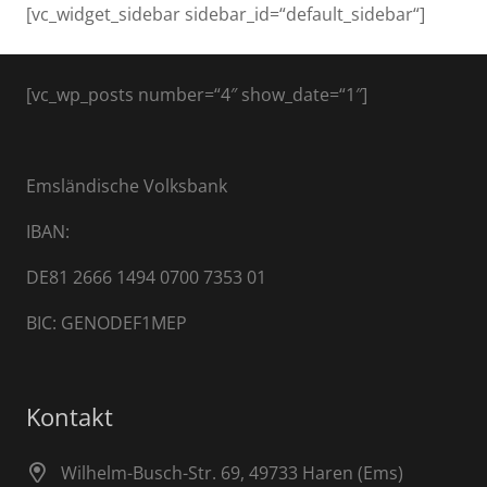
[vc_widget_sidebar sidebar_id=“default_sidebar“]
[vc_wp_posts number=“4″ show_date=“1″]
Emsländische Volksbank
IBAN:
DE81 2666 1494 0700 7353 01
BIC: GENODEF1MEP
Kontakt
Wilhelm-Busch-Str. 69, 49733 Haren (Ems)