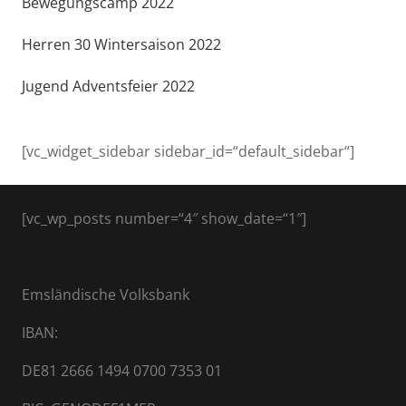
Bewegungscamp 2022
Herren 30 Wintersaison 2022
Jugend Adventsfeier 2022
[vc_widget_sidebar sidebar_id=“default_sidebar“]
[vc_wp_posts number=“4″ show_date=“1″]
Emsländische Volksbank
IBAN:
DE81 2666 1494 0700 7353 01