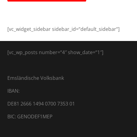
[vc_widget_sidebar sidebar_id=“default_sidebar“]
[vc_wp_posts number=“4″ show_date=“1″]
Emsländische Volksbank
IBAN:
DE81 2666 1494 0700 7353 01
BIC: GENODEF1MEP