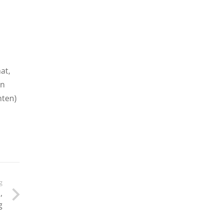
at,
hn
nten)
g
,
g