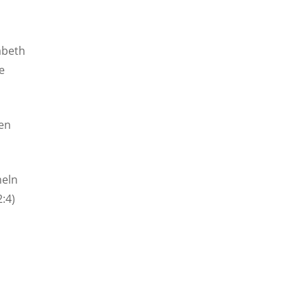
abeth
e
nen
meln
:4)