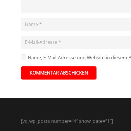
Name, E-Mail-Adresse und Website in diesem 
KOMMENTAR ABSCHICKEN
[vc_wp_posts number=“4″ show_date=“1″]