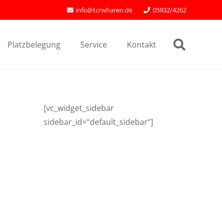
info@tcrwharen.de
05932/4262
Platzbelegung
Service
Kontakt
[vc_widget_sidebar
sidebar_id=“default_sidebar“]