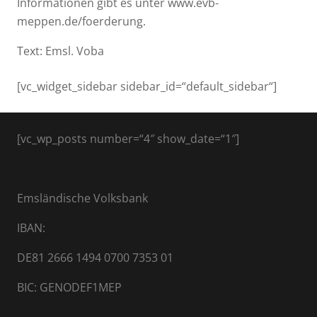
Informationen gibt es unter www.evb-
meppen.de/foerderung.
Text: Emsl. Voba
[vc_widget_sidebar sidebar_id=“default_sidebar“]
[vc_wp_posts number=“4″ show_date=“1″]
Emsländische Volksbank
IBAN:
DE81 2666 1494 0700 7353 01
BIC: GENODEF1MEP