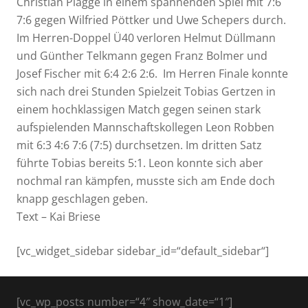
Christian Plagge in einem spannenden Spiel mit 7:6
7:6 gegen Wilfried Pöttker und Uwe Schepers durch.
Im Herren-Doppel Ü40 verloren Helmut Düllmann
und Günther Telkmann gegen Franz Bolmer und
Josef Fischer mit 6:4 2:6 2:6. Im Herren Finale konnte
sich nach drei Stunden Spielzeit Tobias Gertzen in
einem hochklassigen Match gegen seinen stark
aufspielenden Mannschaftskollegen Leon Robben
mit 6:3 4:6 7:6 (7:5) durchsetzen. Im dritten Satz
führte Tobias bereits 5:1. Leon konnte sich aber
nochmal ran kämpfen, musste sich am Ende doch
knapp geschlagen geben.
Text – Kai Briese
[vc_widget_sidebar sidebar_id=“default_sidebar“]
[vc_wp_posts number=“4″ show_date=“1″]