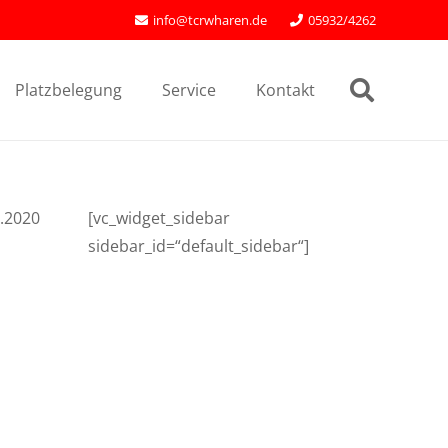
info@tcrwharen.de
05932/4262
Platzbelegung
Service
Kontakt
.2020
[vc_widget_sidebar
sidebar_id=“default_sidebar“]