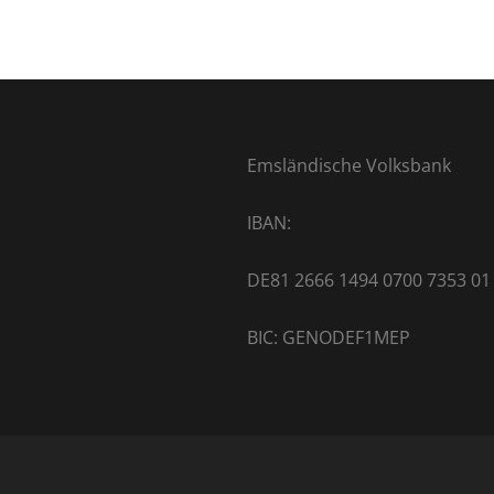
Emsländische Volksbank
IBAN:
DE81 2666 1494 0700 7353 01
BIC: GENODEF1MEP