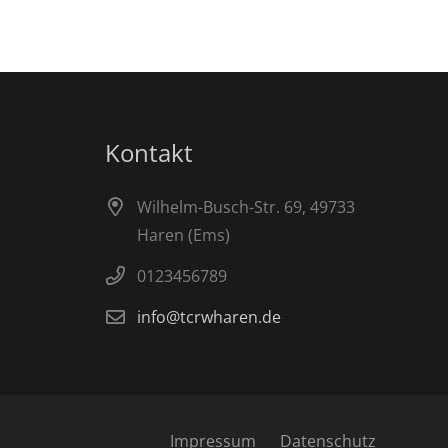
Kontakt
Wilhelm-Busch-Str. 69, 49733
Haren (Ems)
0123456789
info@tcrwharen.de
Impressum
Datenschutz