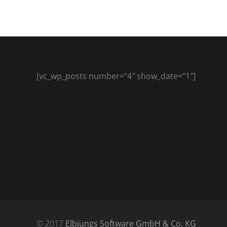
[vc_wp_posts number=“4″ show_date=“1″]
© 2017
Elbjungs Software GmbH & Co. KG