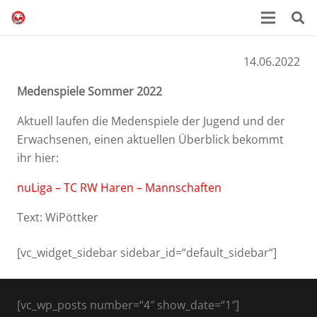
14.06.2022
Medenspiele Sommer 2022
Aktuell laufen die Medenspiele der Jugend und der
Erwachsenen, einen aktuellen Überblick bekommt
ihr hier:
nuLiga – TC RW Haren – Mannschaften
Text: WiPöttker
[vc_widget_sidebar sidebar_id=“default_sidebar“]
[vc_wp_posts number=“4″ show_date=“1″]