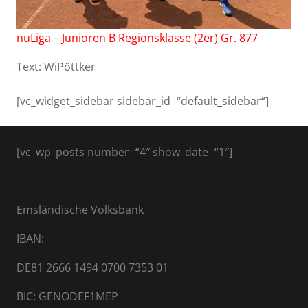
nuLiga – Junioren B Regionsklasse (2er) Gr. 877
Text: WiPöttker
[vc_widget_sidebar sidebar_id=“default_sidebar“]
[vc_wp_posts number=“4″ show_date=“1″]
Emsländische Volksbank
IBAN:
DE81 2666 1494 0700 7353 01
BIC: GENODEF1MEP