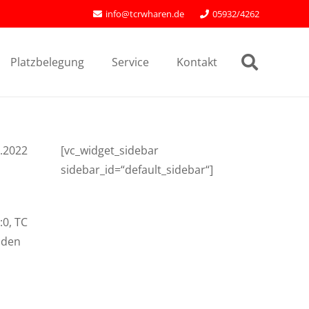
info@tcrwharen.de
05932/4262
Platzbelegung
Service
Kontakt
.2022
[vc_widget_sidebar
sidebar_id=“default_sidebar“]
:0, TC
 den