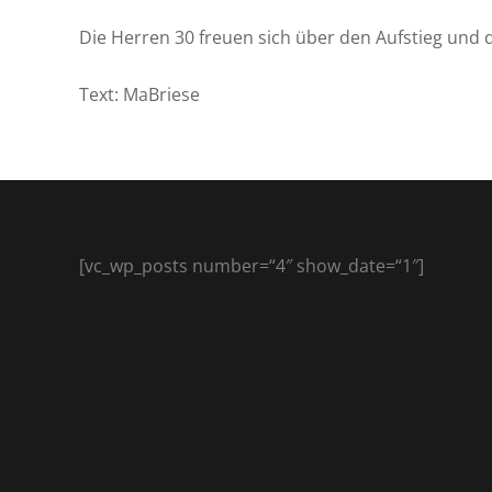
Die Herren 30 freuen sich über den Aufstieg und d
Text: MaBriese
[vc_wp_posts number=“4″ show_date=“1″]