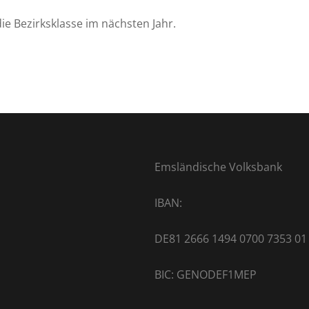
ie Bezirksklasse im nächsten Jahr.
Emsländische Volksbank
IBAN:
DE81 2666 1494 0700 7353 01
BIC: GENODEF1MEP