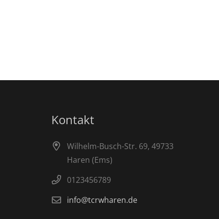
Kontakt
Wilhelm-Busch-Str. 69, 49733
Haren (Ems)
0123456789
info@tcrwharen.de