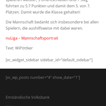
führten zu 5:7 Punkten und damit dem 5. von 7.
Plätzen. Damit wurde die Klasse gehalten!
Die Mannschaft bedankt sich insbesondere bei allen
Spielern, die aushilfsweise mit dabei waren.
nuLiga – Mannschaftsportrait
Text: WiPöttker
[vc_widget_sidebar sidebar_id=“default_sidebar“]
[vc_wp_posts number=“4″ show_date=“1″]
Emsländische Volksbank