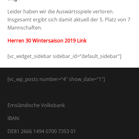
Leider haben wir die Auswärtsspiele verloren.
Insgesamt ergibt sich damit aktuell der 5. Platz von 7
Mannschaften.
Herren 30 Wintersaison 2019 Link
[vc_widget_sidebar sidebar_id=“default_sidebar“]
[vc_wp_posts number=“4″ show_date=“1″]
Emsländische Volksbank
IBAN:
DE81 2666 1494 0700 7353 01