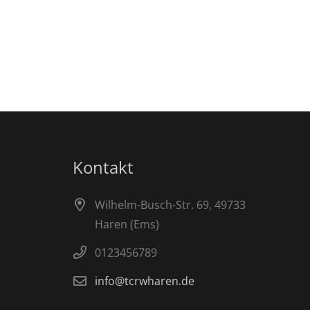
Kontakt
Wilhelm-Busch-Str. 69, 49733
Haren (Ems)
0123456789
info@tcrwharen.de