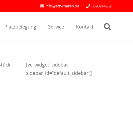
info@tcrwharen.de
05932/4262
Platzbelegung
Service
Kontakt
stück
[vc_widget_sidebar
sidebar_id=“default_sidebar“]