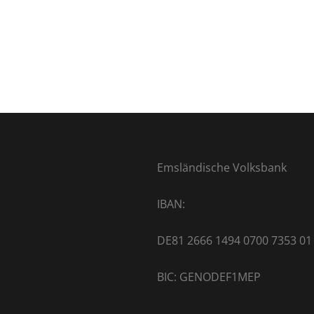
Emsländische Volksbank
IBAN:
DE81 2666 1494 0700 7353 01
BIC: GENODEF1MEP