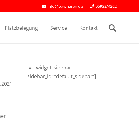
info@tcrwharen.de
05932/4262
Platzbelegung
Service
Kontakt
[vc_widget_sidebar
sidebar_id=“default_sidebar“]
.2021
mer