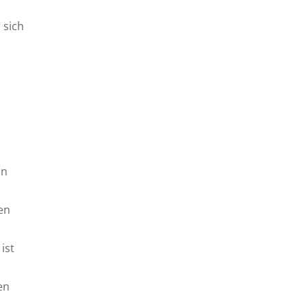
 sich
in
en
ist
en