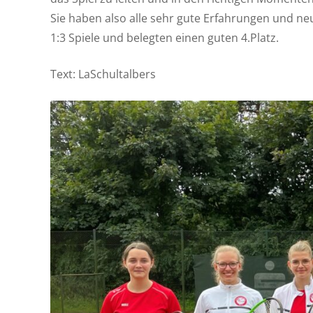
Sie haben also alle sehr gute Erfahrungen und 
1:3 Spiele und belegten einen guten 4.Platz.
Text: LaSchultalbers